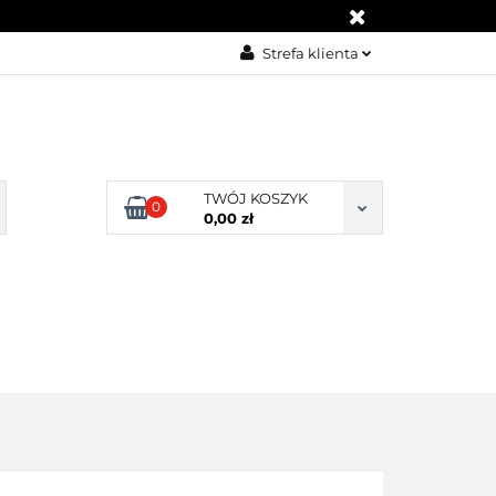
Strefa klienta
Zaloguj się
Zarejestruj się
Dodaj zgłoszenie
TWÓJ KOSZYK
Zgody cookies
0
0,00 zł
IA