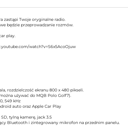
a zastąpi Twoje oryginalne radio.
we będzie przeprowadzanie rozmów.
car play.
/www.youtube.com/watch?v=S6x5AcoOjuw
la, rozdzielczość ekranu 800 x 480 pikseli.
e można używać do MQB Polo Golf7).
40, 549 kHz
droid auto oraz Apple Car Play
SD, tylną kamerę, jack 3.5
cy Bluetooth i zintegrowany mikrofon na przednim panelu.