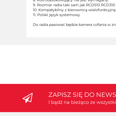
8. Kod odblokowujący nie jest wymagany.
9. Rozmiar radia taki sam jak RCD510 RCD310
10. Kompatybilny z kierownicą wielofunkcyjn
11. Polski język systemowy
Do radia pasować będzie kamera cofania w zna
ZAPISZ SIĘ DO NEW
I bądź na bieżąco ze wszyst