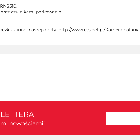
 RNS510.
ą oraz czujnikami parkowania
czku z innej naszej oferty: http://www.cts.net.pl/Kamera-cofa
SLETTERA
kimi nowościami!