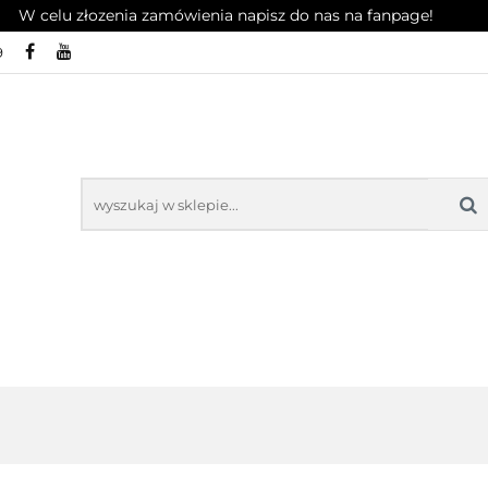
W celu złozenia zamówienia napisz do nas na fanpage!
9
OŚWIETLENIE
RADIA
AKCESORIA
RADIA
AKCESOR