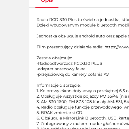
Opis
Radio RCD 330 Plus to świetna jednostka, któr
Dzięki wbudowanym module bluetooth możli
Jednostka obsługuje android auto oraz apple 
Film prezentujący działanie radia: https:/
Zestaw obejmuje:
-Radioodtwarzacz RCD330 PLUS
-adapter antenowy fakra
-przejściówkę do kamery cofania AV
Informacje o sprzęcie:
1. Kolorowy ekran dotykowy o przekątnej 6,5 ca
2. Obsługuje wszystkie pojazdy PQ 35/46 (ni
3. AM 530-1600; FM 87,5-108.Kanały AM: 531, 5
4. Radio obsługuje funkcję przewodowego An
5. BRAK zmieniarki CD.
6. Obsługuje MirrorLink Bluetooth, USB, kartę 
7. Zintegrowany z radiem moduł głośnomówią