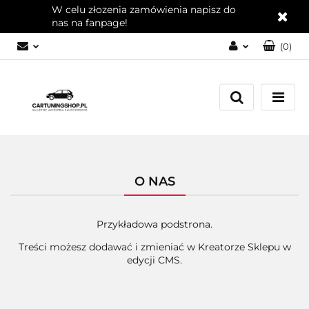
W celu złozenia zamówienia napisz do
nas na fanpage!
(
0
)
Zaloguj się
Zarejestruj się
Dodaj zgłoszenie
Zgody cookies
O NAS
Przykładowa podstrona.
Treści możesz dodawać i zmieniać w Kreatorze Sklepu w
edycji CMS.