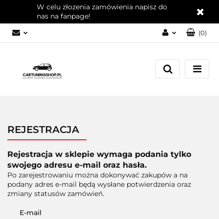
W celu złozenia zamówienia napisz do
nas na fanpage!
(
0
)
Zaloguj się
Zarejestruj się
Dodaj zgłoszenie
Zgody cookies
REJESTRACJA
Rejestracja w sklepie wymaga podania tylko
swojego adresu e-mail oraz hasła.
Po zarejestrowaniu można dokonywać zakupów a na
podany adres e-mail będą wysłane potwierdzenia oraz
zmiany statusów zamówień.
E-mail