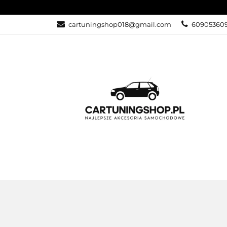
cartuningshop018@gmail.com
60905360
OŚWIETLENIE