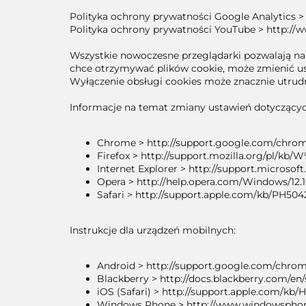
Polityka ochrony prywatności Google Analytics > 
Polityka ochrony prywatności YouTube > http://ww
Wszystkie nowoczesne przeglądarki pozwalają na 
chce otrzymywać plików cookie, może zmienić ust
Wyłączenie obsługi cookies może znacznie utrudn
Informacje na temat zmiany ustawień dotyczącyc
Chrome > http://support.google.com/chro
Firefox > http://support.mozilla.org/
Internet Explorer > http://support.microso
Opera > http://help.opera.com/Windows/12.1
Safari > http://support.apple.com/kb/PH504
Instrukcje dla urządzeń mobilnych:
Android > http://support.google.com/chro
Blackberry > http://docs.blackberry.com/e
iOS (Safari) > http://support.apple.com/kb
Windows Phone > http://www.windowsphone