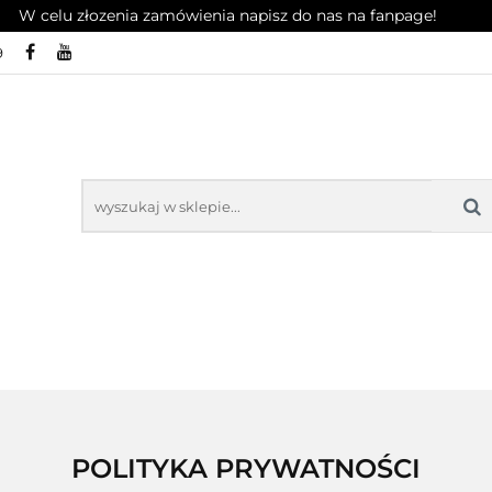
W celu złozenia zamówienia napisz do nas na fanpage!
9
OŚWIETLENIE
RADIA
AKCESORIA
RADIA
AKCESOR
POLITYKA PRYWATNOŚCI