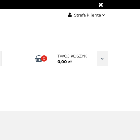
Strefa klienta
Zaloguj się
Zarejestruj się
Dodaj zgłoszenie
TWÓJ KOSZYK
Zgody cookies
0
0,00 zł
IA