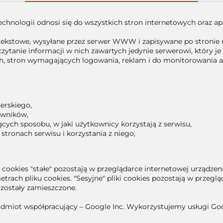
chnologii odnosi się do wszystkich stron internetowych oraz apl
je tekstowe, wysyłane przez serwer WWW i zapisywane po stronie
tanie informacji w nich zawartych jedynie serwerowi, który je 
ch, stron wymagających logowania, reklam i do monitorowania 
erskiego,
owników,
ch sposobu, w jaki użytkownicy korzystają z serwisu,
stronach serwisu i korzystania z niego,
iki cookies "stałe" pozostają w przeglądarce internetowej urządz
rach pliku cookies. "Sesyjne" pliki cookies pozostają w przegl
 zostały zamieszczone.
odmiot współpracujący – Google Inc. Wykorzystujemy usługi Goog