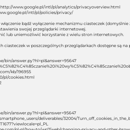
http://www.google.pl/intl/pl/analytics/privacyoverview.html
w.google.pl/intl/pl/policies/privacy/
włączenie bądź wyłączenie mechanizmu ciasteczek (domyślnie za
awienia swojej przeglądarki internetowej.
ić lub uniemożliwić korzystanie z wielu stron internetowych.
h ciasteczek w poszczególnych przeglądarkach dostępne są na 
me/bin/answer.py?hl=pl&answer=95647
pl/kb/W%C5%82%C4%85czanie%20i%20wy%C5%82%C4%85czanie%20o
ft.com/kb/196955
0/pl/cookies.html
2
me/bin/answer.py?hl=pl&answer=95647
n/smartphone_users/deliverables/32004/Turn_off_cookies_in_the_
/HT1677?viewlocale=pl_PL
.com/pl-pl/how-to/wp7/web/changing-privacy-and-other-brows