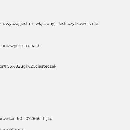
zwyczaj jest on włączony). Jeśli użytkownik nie
poniższych stronach:
bs%C5%82ugi%20ciasteczek
browser_60_1072866_11.jsp
er-settings